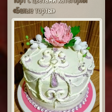
«
Б
е
л
ы
е
т
о
р
т
ы
»