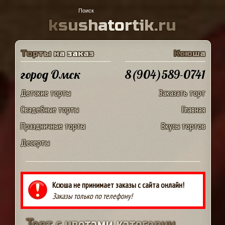
k
s
u
s
h
a
t
o
r
t
i
k
.
r
u
Т
о
р
т
ы
н
а
з
а
к
а
з
К
с
ю
ш
а
город Омск
8(904)589-0741
Детские торты
Заказать торт
Свадебные торты
Главная
Праздничные торты
Вкусы тортов
Десерты
Ксюша не принимает заказы с сайта онлайн!
Заказы только по телефону!
Т
о
р
т
с
ц
в
е
т
а
м
и
к
а
т
е
г
о
р
и
и