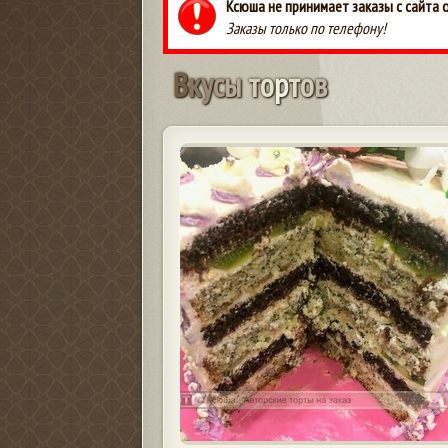
Ксюша не принимает заказы с сайта 
Заказы только по телефону!
В
к
у
с
ы
т
о
р
т
о
в