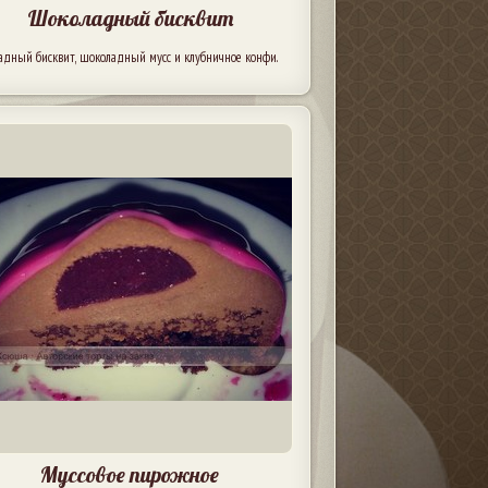
Шоколадный бисквит
адный бисквит, шоколадный мусс и клубничное конфи.
Муссовое пирожное