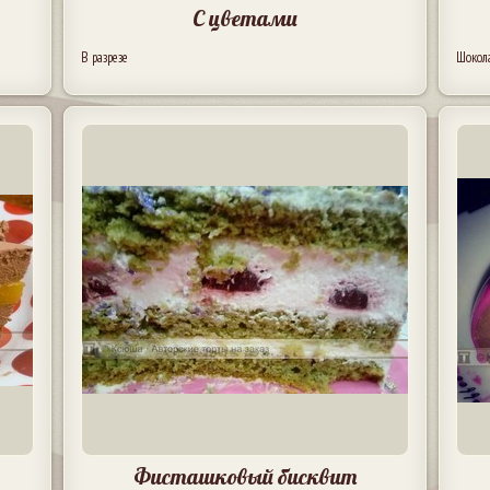
С цветами
В разрезе
Шокол
Фисташковый бисквит