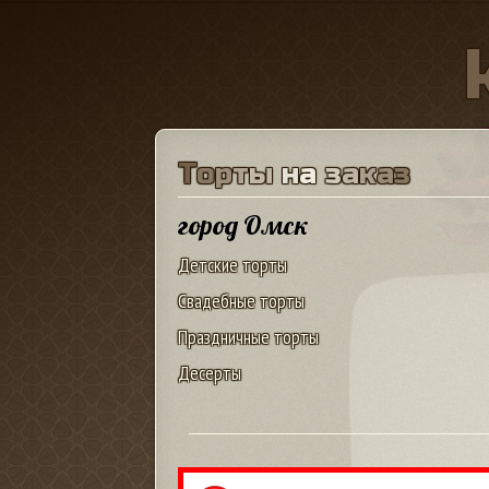
Т
о
р
т
ы
н
а
з
а
к
а
з
город Омск
Детские торты
Свадебные торты
Праздничные торты
Десерты