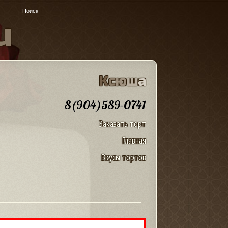
u
К
с
ю
ш
а
8(904)589-0741
Заказать торт
Главная
Вкусы тортов