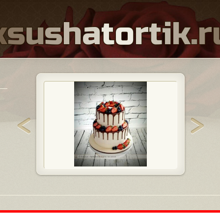
k
s
u
s
h
a
t
o
r
t
i
k
.
r