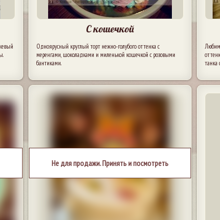
С кошечкой
ежевый
Одноярусный круглый торт нежно-голубого оттенка с
Любим
ы.
меренгами, шоколадками и миленькой кошечкой с розовыми
оттенк
бантиками.
танка 
Не для продажи. Принять и посмотреть