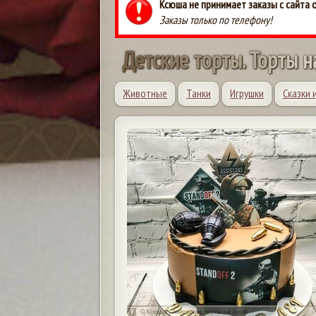
Ксюша не принимает заказы с сайта 
Заказы только по телефону!
Д
е
т
с
к
и
е
т
о
р
т
ы
.
Т
о
р
т
ы
н
Животные
Танки
Игрушки
Сказки 