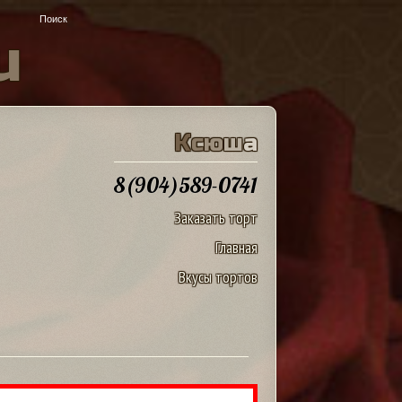
u
К
с
ю
ш
а
8(904)589-0741
Заказать торт
Главная
Вкусы тортов