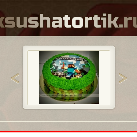
k
s
u
s
h
a
t
o
r
t
i
k
.
r