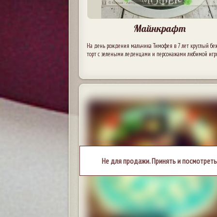
Майнкрафт
На день рождения мальчика Тимофея в 7 лет круглый б
торт с зелеными леденцами и персонажами любимой игр
Не для продажи. Принять и посмотреть