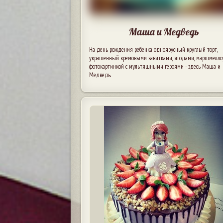
Маша и Медведь
На день рождения ребенка одноярусный круглый торт,
украшенный кремовыми завитками, ягодами, маршмелло
фотокартинкой с мультяшными героями - здесь Маша и
Медведь.