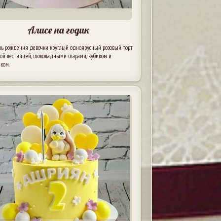
Алисе на годик
нь рождения девочки круглый одноярусный розовый торт
отой лестницей, шоколадными шарами, кубиком и
ком.