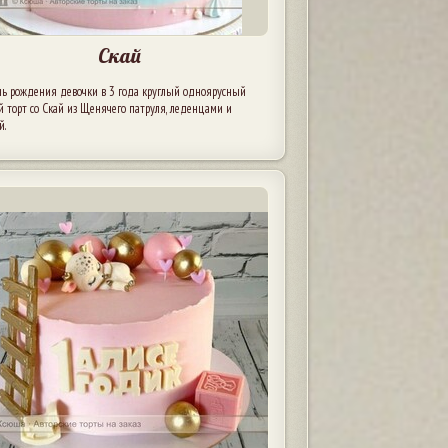
Скай
нь рождения девочки в 3 года круглый одноярусный
й торт со Скай из Щенячего патруля, леденцами и
й.