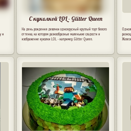
С куколкой LOL - Glitter Queen
На день рождения девочки одноярусный круглый торт белого
Одноя
у и
оттенка, на котором разнообразные маленькие сладости и
разно
изображение куколки LOL - например, Glitter Queen.
Железн