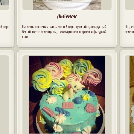
Львенок
й торт
На день рождения мальчика в 3 года круглый одноярусный
На де
белый торт с леденцами, шоколадными шарами и фигуркой
леден
льва.