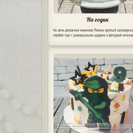
На годик
На день рождения мальчика Романа круглый одноярусн
голубой торт с шоколадными шарами и фигуркой котенка