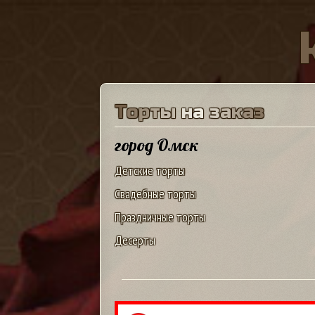
Т
о
р
т
ы
н
а
з
а
к
а
з
город Омск
Детские торты
Свадебные торты
Праздничные торты
Десерты