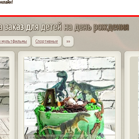
онлайн!
а
з
а
к
а
з
д
л
я
д
е
т
е
й
н
а
д
е
н
ь
р
о
ж
д
е
н
и
я
и мультфильмы
Спортивные
»»