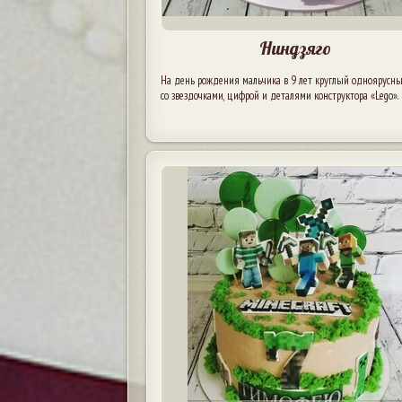
Ниндзяго
На день рождения мальчика в 9 лет круглый одноярусны
со звездочками, цифрой и деталями конструктора «Lego».