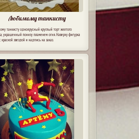
Любимому танкисту
ому танкисту одноярусный круглый торт желтого
а, украшенный понизу пламенем огня. Наверху фигурка
с красной звездой и надпись на заказ.