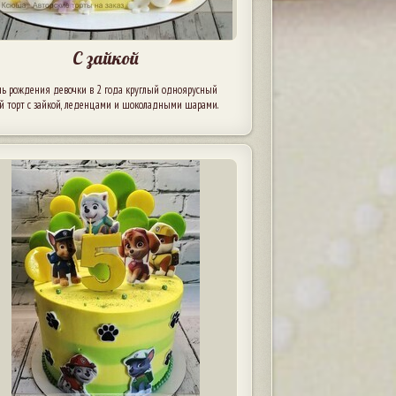
С зайкой
нь рождения девочки в 2 года круглый одноярусный
й торт с зайкой, леденцами и шоколадными шарами.