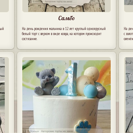
Самбо
ный
На день рождения мальчика в 12 лет круглый одноярусный
На де
белый торт с верхом в виде ковра, на котором происходит
с зол
состязание.
оленён