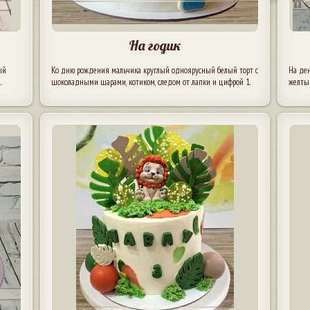
На годик
ый
Ко дню рождения мальчика круглый одноярусный белый торт с
На де
.
шоколадными шарами, котиком, следом от лапки и цифрой 1.
желты