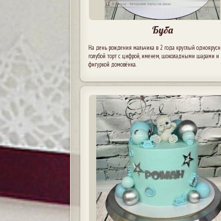
Буба
На день рождения мальчика в 2 года круглый одноярус
голубой торт с цифрой, именем, шоколадными шарами и
фигуркой домовёнка.