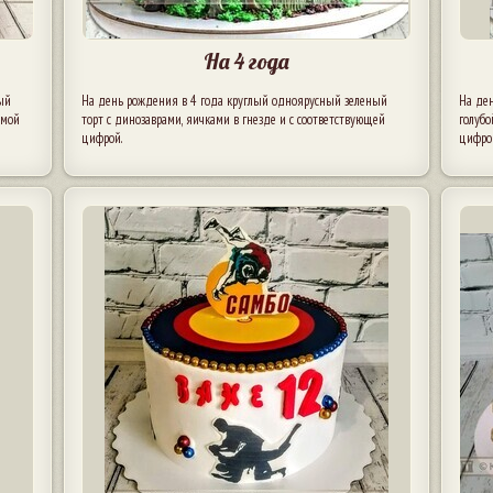
На 4 года
ый
На день рождения в 4 года круглый одноярусный зеленый
На де
имой
торт с динозаврами, яичками в гнезде и с соответствующей
голубо
цифрой.
цифро