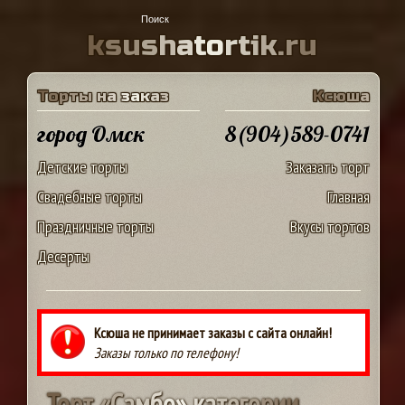
k
s
u
s
h
a
t
o
r
t
i
k
.
r
u
Т
о
р
т
ы
н
а
з
а
к
а
з
К
с
ю
ш
а
город Омск
8(904)589-0741
Детские торты
Заказать торт
Свадебные торты
Главная
Праздничные торты
Вкусы тортов
Десерты
Ксюша не принимает заказы с сайта онлайн!
Заказы только по телефону!
Т
о
р
т
«
С
а
м
б
о
»
к
а
т
е
г
о
р
и
и