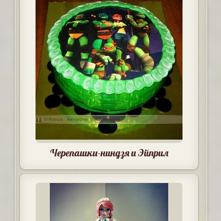
Черепашки-ниндзя и Эйприл