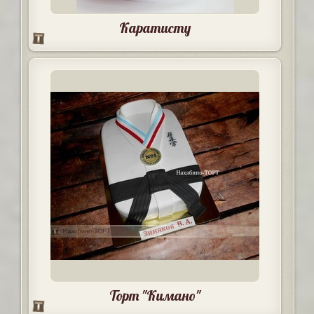
Каратисту
Торт "Кимано"