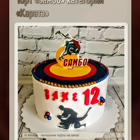
«
К
а
р
а
т
э
»