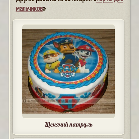
мальчиков
»
Щенячий патруль