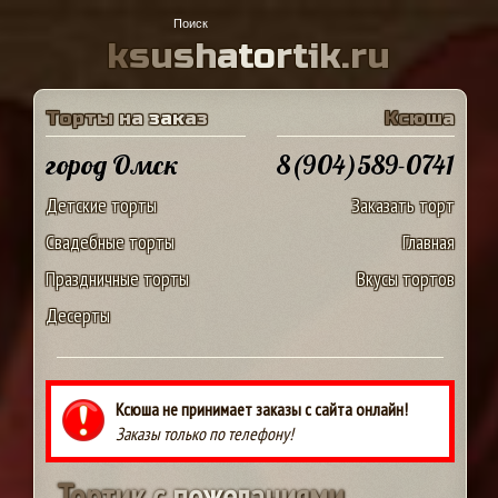
k
s
u
s
h
a
t
o
r
t
i
k
.
r
u
Т
о
р
т
ы
н
а
з
а
к
а
з
К
с
ю
ш
а
город Омск
8(904)589-0741
Детские торты
Заказать торт
Свадебные торты
Главная
Праздничные торты
Вкусы тортов
Десерты
Ксюша не принимает заказы с сайта онлайн!
Заказы только по телефону!
Т
о
р
т
и
к
с
п
о
ж
е
л
а
н
и
я
м
и