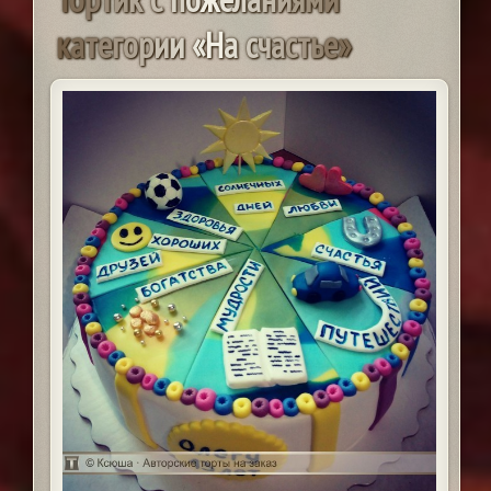
к
а
т
е
г
о
р
и
и
«
Н
а
с
ч
а
с
т
ь
е
»