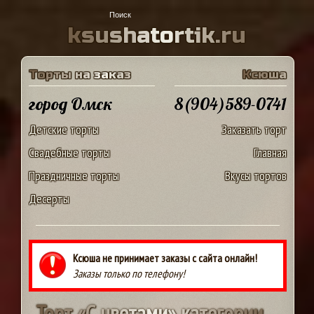
k
s
u
s
h
a
t
o
r
t
i
k
.
r
u
Т
о
р
т
ы
н
а
з
а
к
а
з
К
с
ю
ш
а
город Омск
8(904)589-0741
Детские торты
Заказать торт
Свадебные торты
Главная
Праздничные торты
Вкусы тортов
Десерты
Ксюша не принимает заказы с сайта онлайн!
Заказы только по телефону!
Т
о
р
т
«
С
ц
в
е
т
а
м
и
»
к
а
т
е
г
о
р
и
и