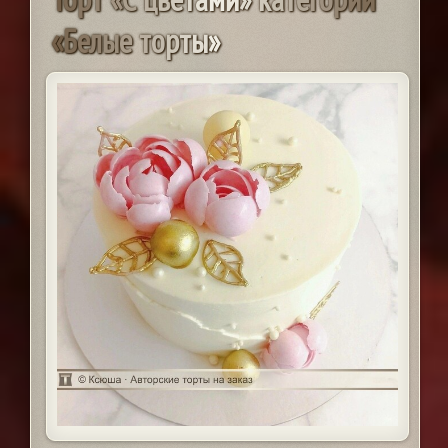
«
Б
е
л
ы
е
т
о
р
т
ы
»