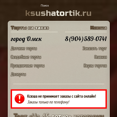
k
s
u
s
h
a
t
o
r
t
i
k
.
r
u
Т
о
р
т
ы
н
а
з
а
к
а
з
К
с
ю
ш
а
город Омск
8(904)589-0741
Детские торты
Заказать торт
Свадебные торты
Главная
Праздничные торты
Вкусы тортов
Десерты
Ксюша не принимает заказы с сайта онлайн!
Заказы только по телефону!
Т
о
р
т
«
Н
а
4
5
-
л
е
т
и
е
»
к
а
т
е
г
о
р
и
и