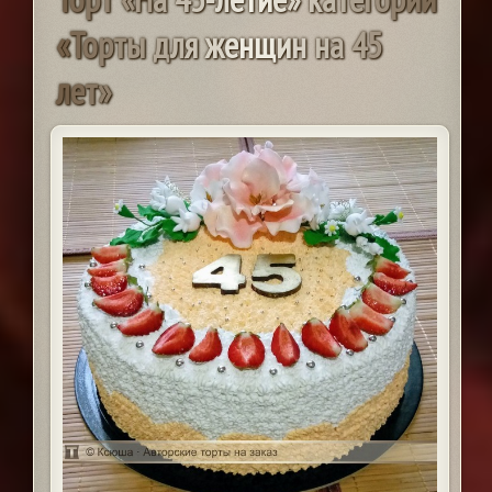
«
Т
о
р
т
ы
д
л
я
ж
е
н
щ
и
н
н
а
4
5
л
е
т
»