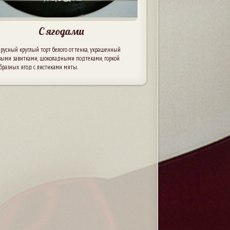
С ягодами
русный круглый торт белого оттенка, украшенный
выми завитками, шоколадными подтеками, горкой
бразных ягод с листиками мяты.