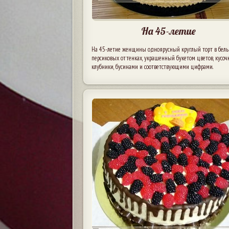
На 45-летие
На 45-летие женщины одноярусный круглый торт в бел
персиковых оттенках, украшенный букетом цветов, кусоч
клубники, бусинами и соответствующими цифрами.