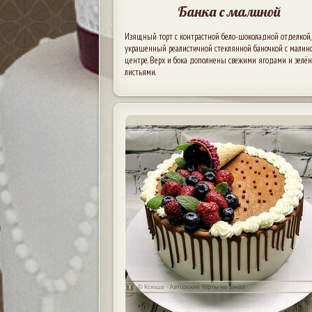
Банка с малиной
Изящный торт с контрастной бело-шоколадной отделкой,
украшенный реалистичной стеклянной баночкой с малин
центре. Верх и бока дополнены свежими ягодами и зел
листьями.