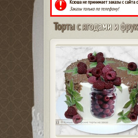
Ксюша не принимает заказы с сайта 
Заказы только по телефону!
Т
о
р
т
ы
с
я
г
о
д
а
м
и
и
ф
р
у
к