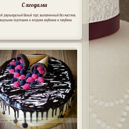
С ягодами
ый двухъярусный белый торт, выполненный без мастики,
оладными подтеками и ягодами клубники и голубики.