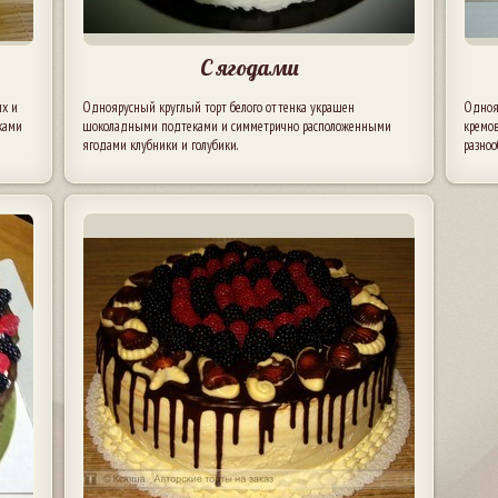
С ягодами
ых и
Одноярусный круглый торт белого оттенка украшен
Одноя
ками
шоколадными подтеками и симметрично расположенными
кремо
ягодами клубники и голубики.
разноо