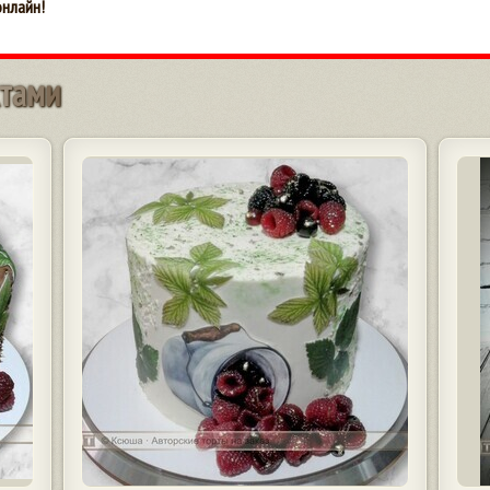
онлайн!
т
а
м
и