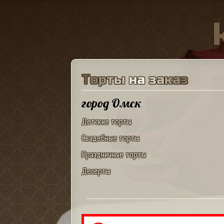
Т
о
р
т
ы
н
а
з
а
к
а
з
город Омск
Детские торты
Свадебные торты
Праздничные торты
Десерты