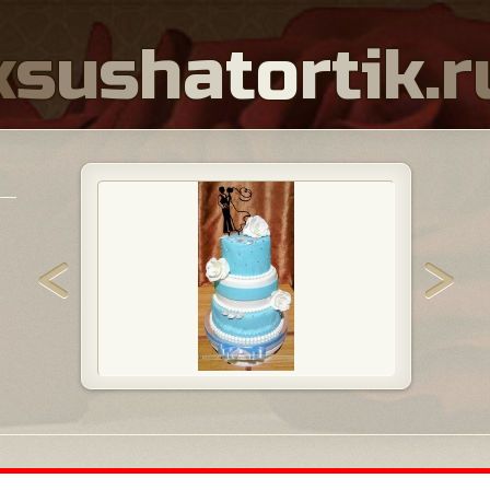
k
s
u
s
h
a
t
o
r
t
i
k
.
r