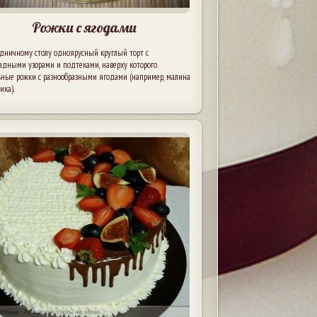
Рожки с ягодами
здничному столу одноярусный круглый торт с
адными узорами и подтеками, наверху которого
ьные рожки с разнообразными ягодами (например, малина
ика).