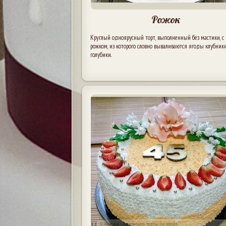
Рожок
Круглый одноярусный торт, выполненный без мастики, с
рожком, из которого словно вываливаются ягоды клубник
голубики.