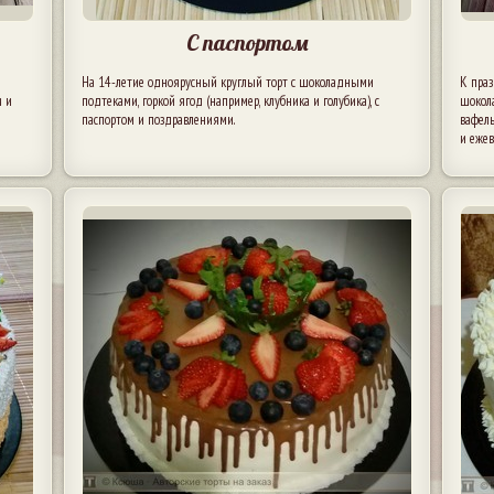
С паспортом
На 14-летие одноярусный круглый торт с шоколадными
К пра
и и
подтеками, горкой ягод (например, клубника и голубика), с
шокол
паспортом и поздравлениями.
вафел
и ежев