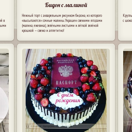
Бидон с малиной
Нежный торт с акварельным рисунком бидона, из которого
Кругл
ой в
«высыпаются» сочные малины. Украшен свежими ягодами
с шок
ёными
(малина, ежевика), зелёными листьями и лёгкой зелёной
крошкой — свежо и аппетитно!