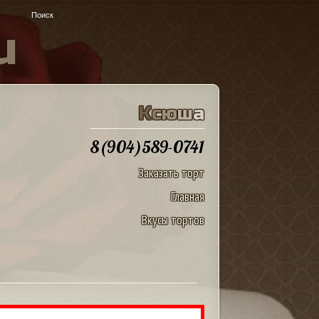
u
К
с
ю
ш
а
8(904)589-0741
Заказать торт
Главная
Вкусы тортов