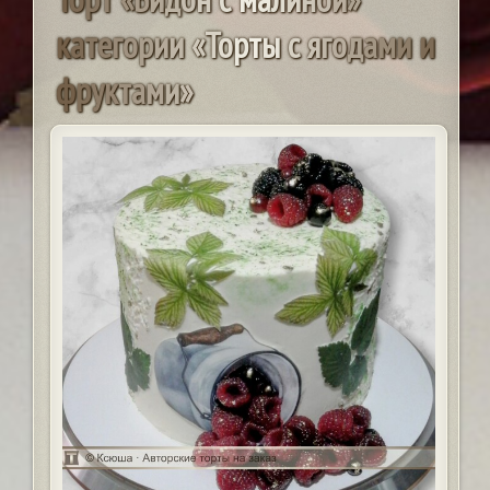
к
а
т
е
г
о
р
и
и
«
Т
о
р
т
ы
с
я
г
о
д
а
м
и
и
ф
р
у
к
т
а
м
и
»