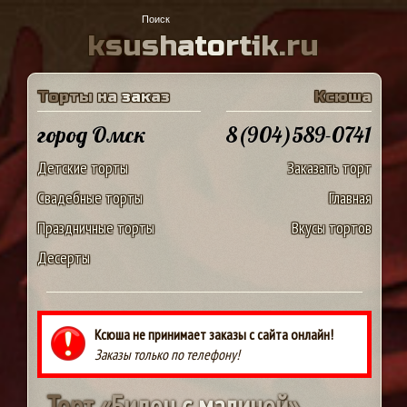
k
s
u
s
h
a
t
o
r
t
i
k
.
r
u
Т
о
р
т
ы
н
а
з
а
к
а
з
К
с
ю
ш
а
город Омск
8(904)589-0741
Детские торты
Заказать торт
Свадебные торты
Главная
Праздничные торты
Вкусы тортов
Десерты
Ксюша не принимает заказы с сайта онлайн!
Заказы только по телефону!
Т
о
р
т
«
Б
и
д
о
н
с
м
а
л
и
н
о
й
»