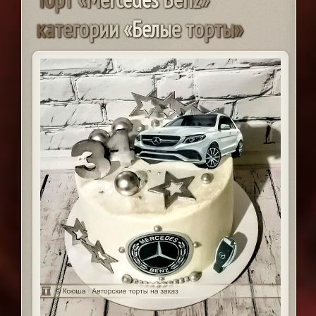
к
а
т
е
г
о
р
и
и
«
Б
е
л
ы
е
т
о
р
т
ы
»