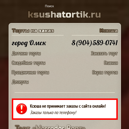
k
s
u
s
h
a
t
o
r
t
i
k
.
r
u
Т
о
р
т
ы
н
а
з
а
к
а
з
К
с
ю
ш
а
город Омск
8(904)589-0741
Детские торты
Заказать торт
Свадебные торты
Главная
Праздничные торты
Вкусы тортов
Десерты
Ксюша не принимает заказы с сайта онлайн!
Заказы только по телефону!
Т
о
р
т
«
M
e
r
c
e
d
e
s
B
e
n
z
»