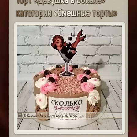
к
а
т
е
г
о
р
и
и
«
С
м
е
ш
н
ы
е
т
о
р
т
ы
»