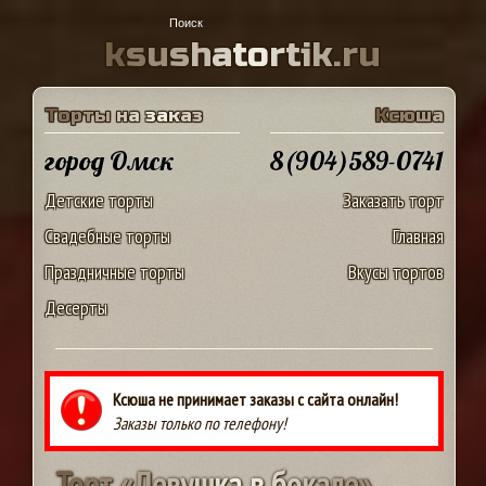
k
s
u
s
h
a
t
o
r
t
i
k
.
r
u
Т
о
р
т
ы
н
а
з
а
к
а
з
К
с
ю
ш
а
город Омск
8(904)589-0741
Детские торты
Заказать торт
Свадебные торты
Главная
Праздничные торты
Вкусы тортов
Десерты
Ксюша не принимает заказы с сайта онлайн!
Заказы только по телефону!
Т
о
р
т
«
Д
е
в
у
ш
к
а
в
б
о
к
а
л
е
»