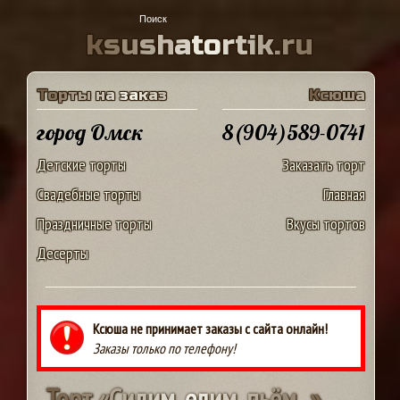
k
s
u
s
h
a
t
o
r
t
i
k
.
r
u
Т
о
р
т
ы
н
а
з
а
к
а
з
К
с
ю
ш
а
город Омск
8(904)589-0741
Детские торты
Заказать торт
Свадебные торты
Главная
Праздничные торты
Вкусы тортов
Десерты
Ксюша не принимает заказы с сайта онлайн!
Заказы только по телефону!
Т
о
р
т
«
С
и
д
и
м
,
е
д
и
м
,
п
ь
ё
м
.
.
.
»