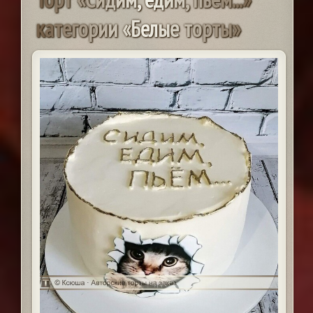
к
а
т
е
г
о
р
и
и
«
Б
е
л
ы
е
т
о
р
т
ы
»