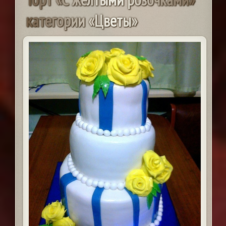
к
а
т
е
г
о
р
и
и
«
Ц
в
е
т
ы
»