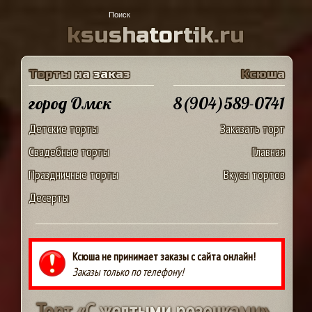
k
s
u
s
h
a
t
o
r
t
i
k
.
r
u
Т
о
р
т
ы
н
а
з
а
к
а
з
К
с
ю
ш
а
город Омск
8(904)589-0741
Детские торты
Заказать торт
Свадебные торты
Главная
Праздничные торты
Вкусы тортов
Десерты
Ксюша не принимает заказы с сайта онлайн!
Заказы только по телефону!
Т
о
р
т
«
С
ж
е
л
т
ы
м
и
р
о
з
о
ч
к
а
м
и
»