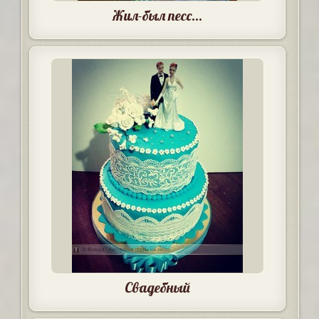
Жил-был песс...
Свадебный