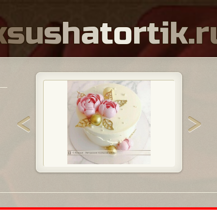
k
s
u
s
h
a
t
o
r
t
i
k
.
r