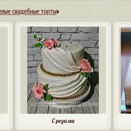
елые свадебные торты
»
С розами