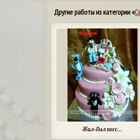
Другие работы из категории «
С
Жил-был песс...