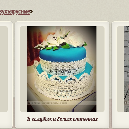
вухъярусные
»
В голубых и белых оттенках