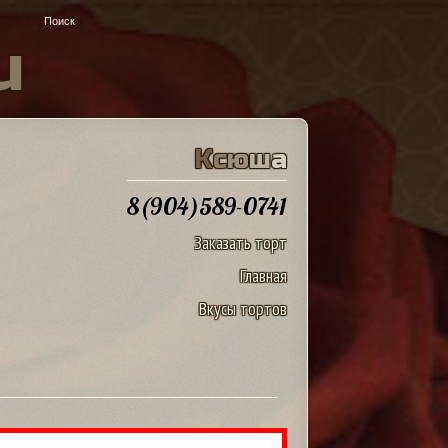
u
К
с
ю
ш
а
8(904)589-0741
Заказать торт
Главная
Вкусы тортов