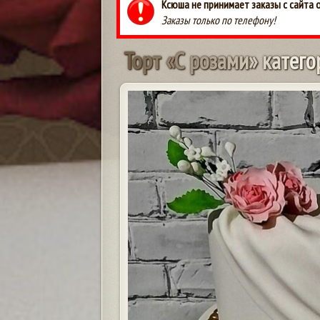
Ксюша не принимает заказы с сайта 
Заказы только по телефону!
Т
о
р
т
«
С
р
о
з
а
м
и
»
к
а
т
е
г
о