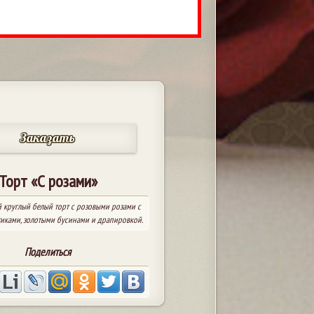
Заказать
Торт «С розами»
 круглый белый торт с розовыми розами с
иками, золотыми бусинами и драпировкой.
Поделиться