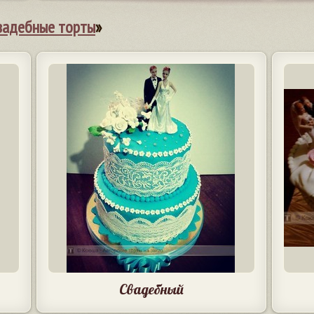
вадебные торты
»
Свадебный