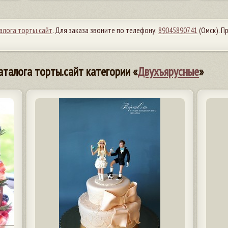
алога торты.сайт
. Для заказа звоните по телефону:
89045890741
(Омск). 
аталога торты.сайт категории «
Двухъярусные
»