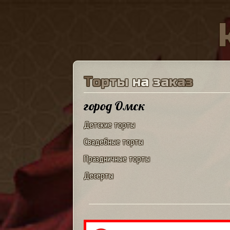
Т
о
р
т
ы
н
а
з
а
к
а
з
город Омск
Детские торты
Свадебные торты
Праздничные торты
Десерты