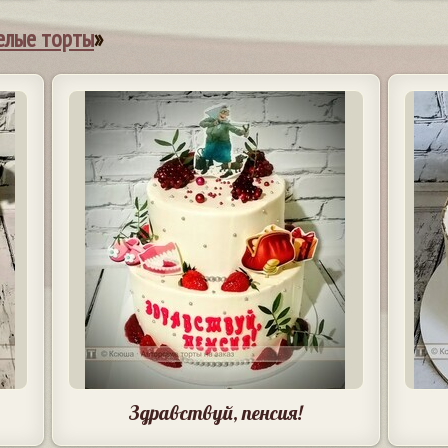
елые торты
»
Здравствуй, пенсия!