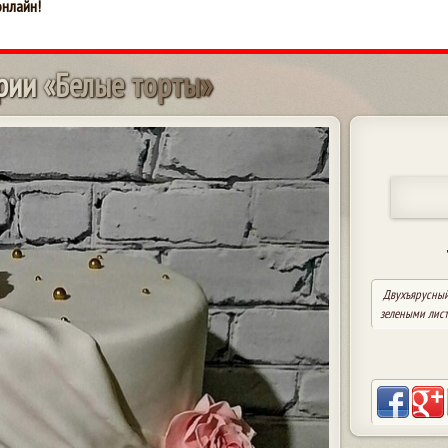
онлайн!
р
и
и
«
Б
е
л
ы
е
т
о
р
т
ы
»
Двухъярусный
зелеными лист