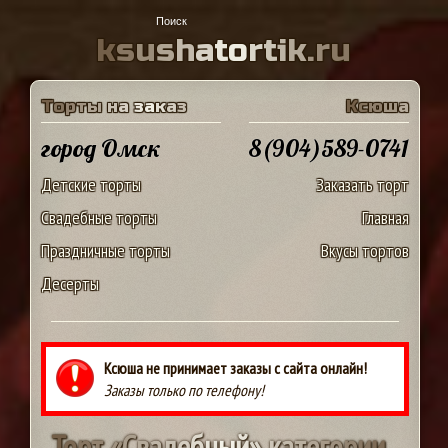
k
s
u
s
h
a
t
o
r
t
i
k
.
r
u
Т
о
р
т
ы
н
а
з
а
к
а
з
К
с
ю
ш
а
город Омск
8(904)589-0741
Детские торты
Заказать торт
Свадебные торты
Главная
Праздничные торты
Вкусы тортов
Десерты
Ксюша не принимает заказы с сайта онлайн!
Заказы только по телефону!
Т
о
р
т
«
С
в
а
д
е
б
н
ы
й
»
к
а
т
е
г
о
р
и
и