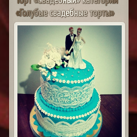
«
Г
о
л
у
б
ы
е
с
в
а
д
е
б
н
ы
е
т
о
р
т
ы
»