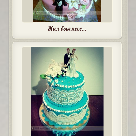
Жил-был песс...