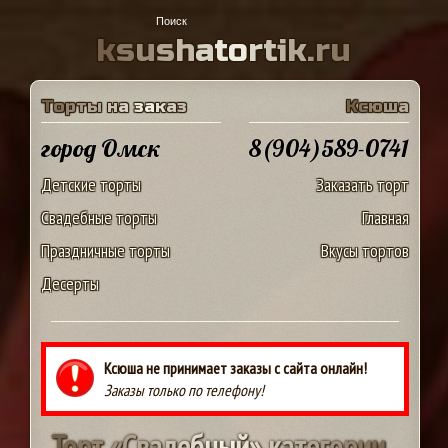
k
s
u
s
h
a
t
o
r
t
i
k
.
r
u
Т
о
р
т
ы
н
а
з
а
к
а
з
К
с
ю
ш
а
город Омск
8(904)589-0741
Детские торты
Заказать торт
Свадебные торты
Главная
Праздничные торты
Вкусы тортов
Десерты
Ксюша не принимает заказы с сайта онлайн!
Заказы только по телефону!
Т
о
р
т
«
С
в
а
д
е
б
н
ы
й
»
к
а
т
е
г
о
р
и
и