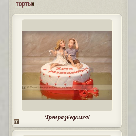
торты
»
Хрен разведемся!