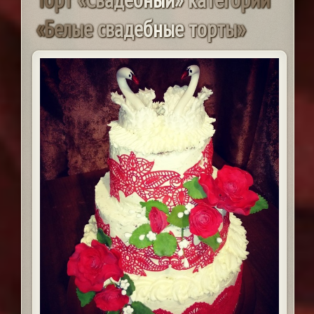
«
Б
е
л
ы
е
с
в
а
д
е
б
н
ы
е
т
о
р
т
ы
»