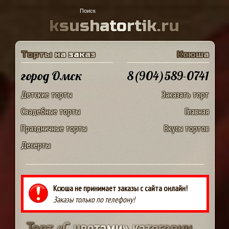
k
s
u
s
h
a
t
o
r
t
i
k
.
r
u
Т
о
р
т
ы
н
а
з
а
к
а
з
К
с
ю
ш
а
город Омск
8(904)589-0741
Детские торты
Заказать торт
Свадебные торты
Главная
Праздничные торты
Вкусы тортов
Десерты
Ксюша не принимает заказы с сайта онлайн!
Заказы только по телефону!
Т
о
р
т
«
С
ц
в
е
т
а
м
и
»
к
а
т
е
г
о
р
и
и