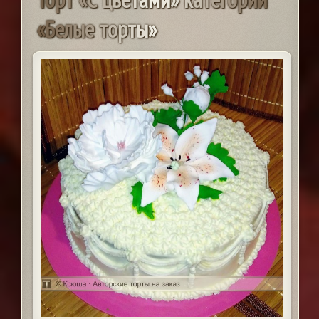
«
Б
е
л
ы
е
т
о
р
т
ы
»