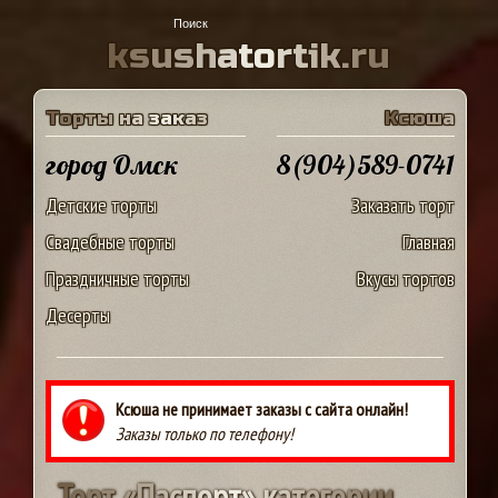
k
s
u
s
h
a
t
o
r
t
i
k
.
r
u
Т
о
р
т
ы
н
а
з
а
к
а
з
К
с
ю
ш
а
город Омск
8(904)589-0741
Детские торты
Заказать торт
Свадебные торты
Главная
Праздничные торты
Вкусы тортов
Десерты
Ксюша не принимает заказы с сайта онлайн!
Заказы только по телефону!
Т
о
р
т
«
П
а
с
п
о
р
т
»
к
а
т
е
г
о
р
и
и