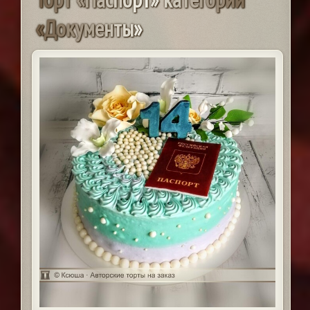
«
Д
о
к
у
м
е
н
т
ы
»