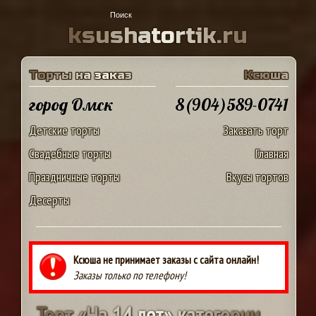
k
s
u
s
h
a
t
o
r
t
i
k
.
r
u
Т
о
р
т
ы
н
а
з
а
к
а
з
К
с
ю
ш
а
город Омск
8(904)589-0741
Детские торты
Заказать торт
Свадебные торты
Главная
Праздничные торты
Вкусы тортов
Десерты
Ксюша не принимает заказы с сайта онлайн!
Заказы только по телефону!
Т
о
р
т
«
Н
а
1
4
л
е
т
»
к
а
т
е
г
о
р
и
и