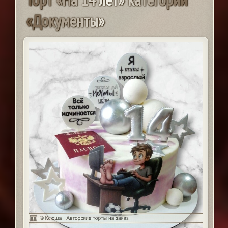
«
Д
о
к
у
м
е
н
т
ы
»