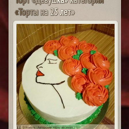
«
Т
о
р
т
ы
н
а
2
5
л
е
т
»