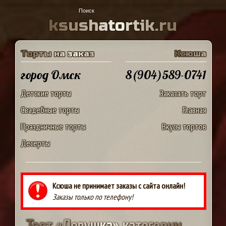
k
s
u
s
h
a
t
o
r
t
i
k
.
r
u
Т
о
р
т
ы
н
а
з
а
к
а
з
К
с
ю
ш
а
город Омск
8(904)589-0741
Детские торты
Заказать торт
Свадебные торты
Главная
Праздничные торты
Вкусы тортов
Десерты
Ксюша не принимает заказы с сайта онлайн!
Заказы только по телефону!
Т
о
р
т
«
Д
е
в
у
ш
к
а
»
к
а
т
е
г
о
р
и
и