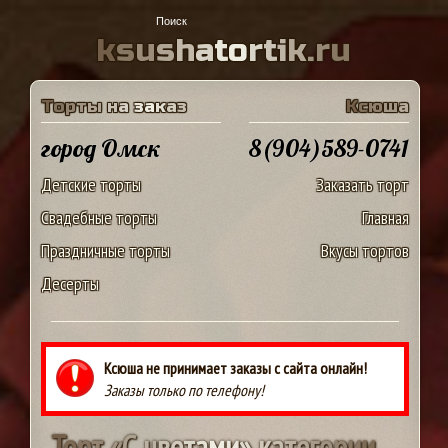
k
s
u
s
h
a
t
o
r
t
i
k
.
r
u
Т
о
р
т
ы
н
а
з
а
к
а
з
К
с
ю
ш
а
город Омск
8(904)589-0741
Детские торты
Заказать торт
Свадебные торты
Главная
Праздничные торты
Вкусы тортов
Десерты
Ксюша не принимает заказы с сайта онлайн!
Заказы только по телефону!
Т
о
р
т
«
С
ц
в
е
т
а
м
и
»
к
а
т
е
г
о
р
и
и