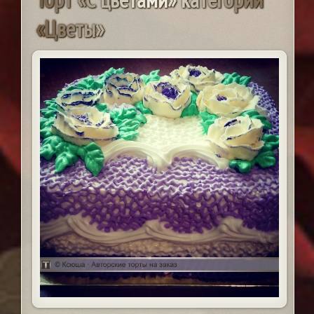
«
Ц
в
е
т
ы
»