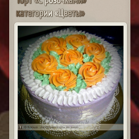
к
а
т
е
г
о
р
и
и
«
Ц
в
е
т
ы
»