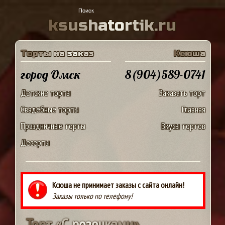
k
s
u
s
h
a
t
o
r
t
i
k
.
r
u
Т
о
р
т
ы
н
а
з
а
к
а
з
К
с
ю
ш
а
город Омск
8(904)589-0741
Детские торты
Заказать торт
Свадебные торты
Главная
Праздничные торты
Вкусы тортов
Десерты
Ксюша не принимает заказы с сайта онлайн!
Заказы только по телефону!
Т
о
р
т
«
С
р
о
з
о
ч
к
а
м
и
»