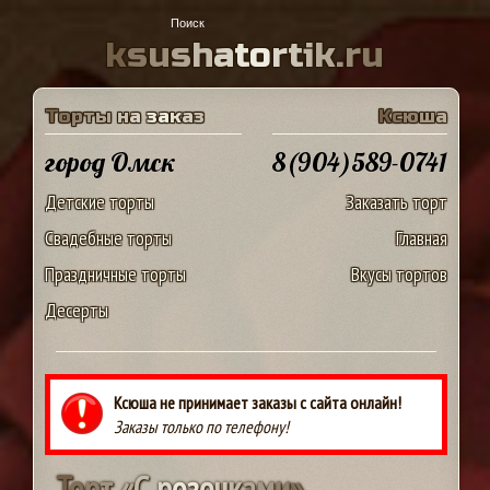
k
s
u
s
h
a
t
o
r
t
i
k
.
r
u
Т
о
р
т
ы
н
а
з
а
к
а
з
К
с
ю
ш
а
город Омск
8(904)589-0741
Детские торты
Заказать торт
Свадебные торты
Главная
Праздничные торты
Вкусы тортов
Десерты
Ксюша не принимает заказы с сайта онлайн!
Заказы только по телефону!
Т
о
р
т
«
С
р
о
з
о
ч
к
а
м
и
»