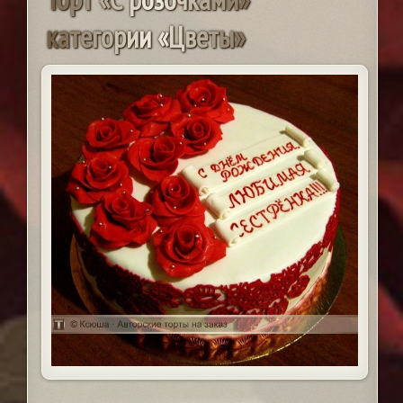
к
а
т
е
г
о
р
и
и
«
Ц
в
е
т
ы
»