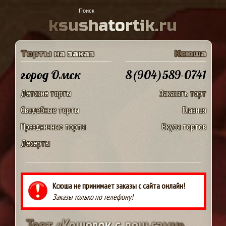
k
s
u
s
h
a
t
o
r
t
i
k
.
r
u
Т
о
р
т
ы
н
а
з
а
к
а
з
К
с
ю
ш
а
город Омск
8(904)589-0741
Детские торты
Заказать торт
Свадебные торты
Главная
Праздничные торты
Вкусы тортов
Десерты
Ксюша не принимает заказы с сайта онлайн!
Заказы только по телефону!
Т
о
р
т
«
К
о
ш
е
л
е
к
с
д
е
н
ь
г
а
м
и
»