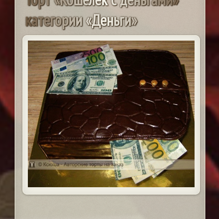
к
а
т
е
г
о
р
и
и
«
Д
е
н
ь
г
и
»