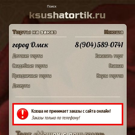
k
s
u
s
h
a
t
o
r
t
i
k
.
r
u
Т
о
р
т
ы
н
а
з
а
к
а
з
К
с
ю
ш
а
город Омск
8(904)589-0741
Детские торты
Заказать торт
Свадебные торты
Главная
Праздничные торты
Вкусы тортов
Десерты
Ксюша не принимает заказы с сайта онлайн!
Заказы только по телефону!
Т
о
р
т
«
М
е
ш
о
к
с
д
е
н
ь
г
а
м
и
»