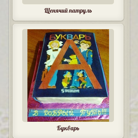
Щенячий патруль
Букварь