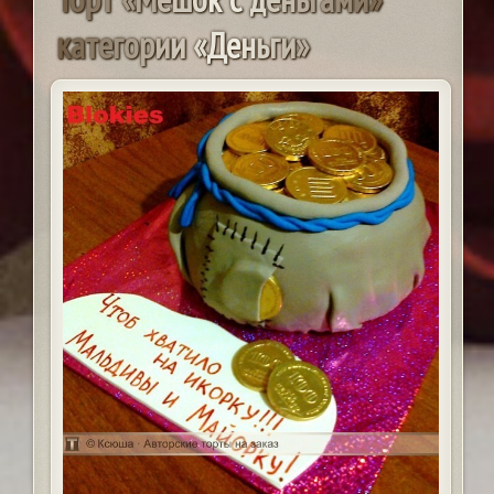
к
а
т
е
г
о
р
и
и
«
Д
е
н
ь
г
и
»