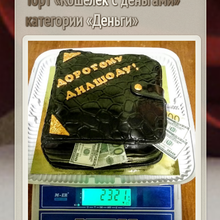
к
а
т
е
г
о
р
и
и
«
Д
е
н
ь
г
и
»