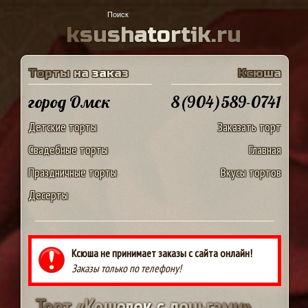
k
s
u
s
h
a
t
o
r
t
i
k
.
r
u
Т
о
р
т
ы
н
а
з
а
к
а
з
К
с
ю
ш
а
город Омск
8(904)589-0741
Детские торты
Заказать торт
Свадебные торты
Главная
Праздничные торты
Вкусы тортов
Десерты
Ксюша не принимает заказы с сайта онлайн!
Заказы только по телефону!
Т
о
р
т
«
К
о
ш
е
л
е
к
с
д
е
н
ь
г
а
м
и
»