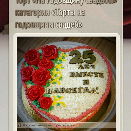
к
а
т
е
г
о
р
и
и
«
Т
о
р
т
ы
н
а
г
о
д
о
в
щ
и
н
ы
с
в
а
д
е
б
»