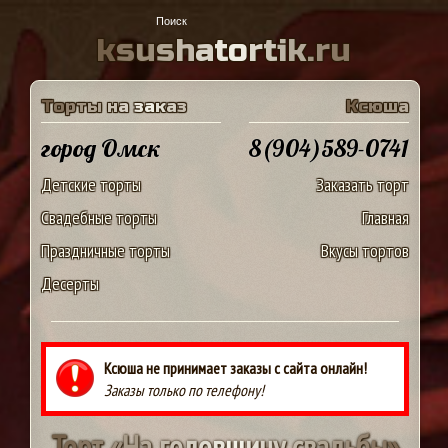
k
s
u
s
h
a
t
o
r
t
i
k
.
r
u
Т
о
р
т
ы
н
а
з
а
к
а
з
К
с
ю
ш
а
город Омск
8(904)589-0741
Детские торты
Заказать торт
Свадебные торты
Главная
Праздничные торты
Вкусы тортов
Десерты
Ксюша не принимает заказы с сайта онлайн!
Заказы только по телефону!
Т
о
р
т
«
Н
а
г
о
д
о
в
щ
и
н
у
с
в
а
д
ь
б
ы
»