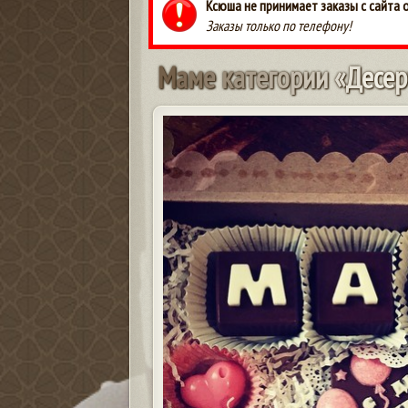
Ксюша не принимает заказы с сайта 
Заказы только по телефону!
М
а
м
е
к
а
т
е
г
о
р
и
и
«
Д
е
с
е
р