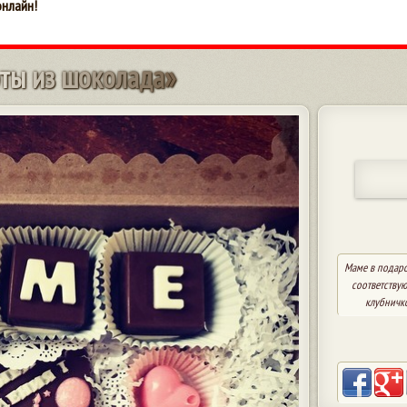
онлайн!
т
ы
и
з
ш
о
к
о
л
а
д
а
»
Маме в подаро
соответству
клубничко