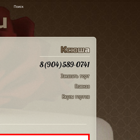
u
К
с
ю
ш
а
8(904)589-0741
Заказать торт
Главная
Вкусы тортов