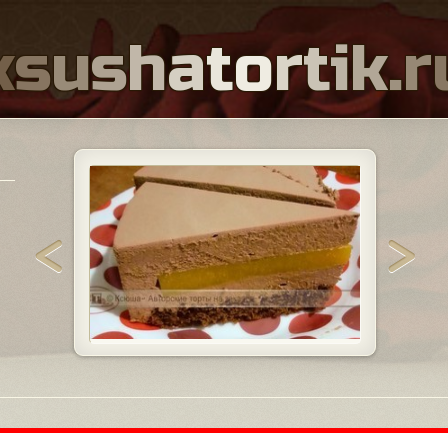
k
s
u
s
h
a
t
o
r
t
i
k
.
r