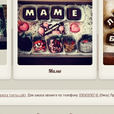
Маме
алога торты.сайт
. Для заказа звоните по телефону:
89045890741
(Омск). 