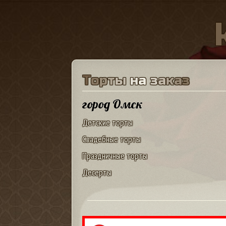
Т
о
р
т
ы
н
а
з
а
к
а
з
город Омск
Детские торты
Свадебные торты
Праздничные торты
Десерты