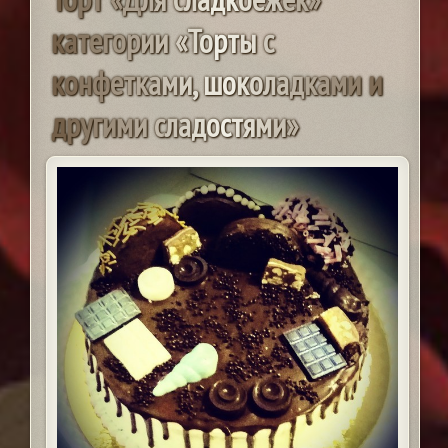
к
а
т
е
г
о
р
и
и
«
Т
о
р
т
ы
с
к
о
н
ф
е
т
к
а
м
и
,
ш
о
к
о
л
а
д
к
а
м
и
и
д
р
у
г
и
м
и
с
л
а
д
о
с
т
я
м
и
»