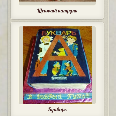
Щенячий патруль
Букварь