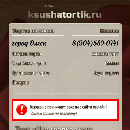
k
s
u
s
h
a
t
o
r
t
i
k
.
r
u
Т
о
р
т
ы
н
а
з
а
к
а
з
К
с
ю
ш
а
город Омск
8(904)589-0741
Детские торты
Заказать торт
Свадебные торты
Главная
Праздничные торты
Вкусы тортов
Десерты
Ксюша не принимает заказы с сайта онлайн!
Заказы только по телефону!
Т
о
р
т
«
Д
л
я
с
л
а
д
к
о
е
ж
е
к
»