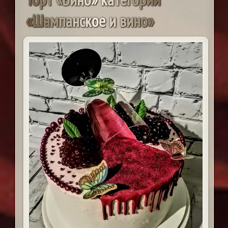
«
Ш
а
м
п
а
н
с
к
о
е
и
в
и
н
о
»