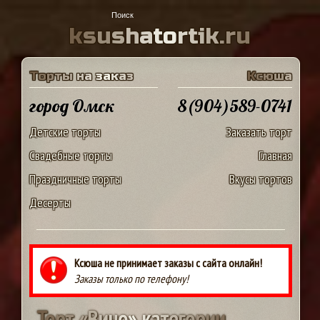
k
s
u
s
h
a
t
o
r
t
i
k
.
r
u
Т
о
р
т
ы
н
а
з
а
к
а
з
К
с
ю
ш
а
город Омск
8(904)589-0741
Детские торты
Заказать торт
Свадебные торты
Главная
Праздничные торты
Вкусы тортов
Десерты
Ксюша не принимает заказы с сайта онлайн!
Заказы только по телефону!
Т
о
р
т
«
В
и
н
о
»
к
а
т
е
г
о
р
и
и