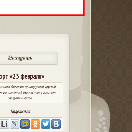
Заказать
орт «23 февраля»
итника Отечества одноярусный круглый
рт, выполненный без мастики, с золотыми
звездами и датой.
Поделиться