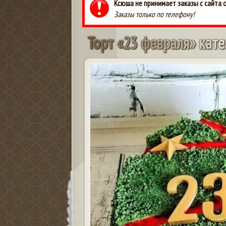
Ксюша не принимает заказы с сайта 
Заказы только по телефону!
Т
о
р
т
«
2
3
ф
е
в
р
а
л
я
»
к
а
т
е