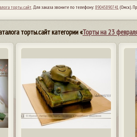
алога торты.сайт
. Для заказа звоните по телефону:
89045890741
(Омск). 
аталога торты.сайт категории «
Торты на 23 феврал