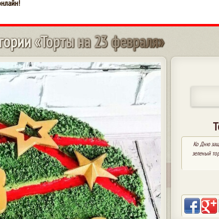
онлайн!
г
о
р
и
и
«
Т
о
р
т
ы
н
а
2
3
ф
е
в
р
а
л
я
»
Т
Ко Дню защ
зеленый то