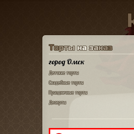
Т
о
р
т
ы
н
а
з
а
к
а
з
город Омск
Детские торты
Свадебные торты
Праздничные торты
Десерты