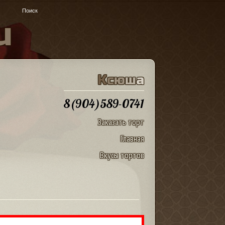
u
К
с
ю
ш
а
8(904)589-0741
Заказать торт
Главная
Вкусы тортов