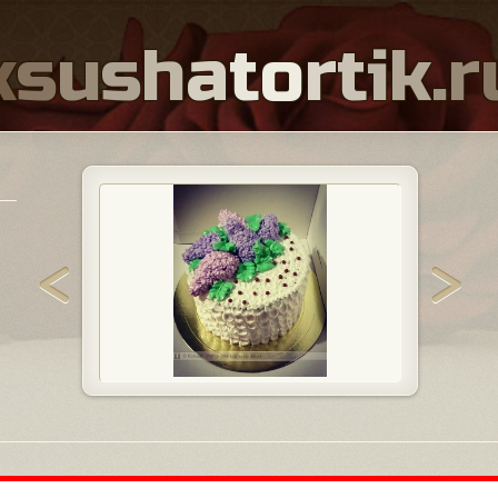
k
s
u
s
h
a
t
o
r
t
i
k
.
r