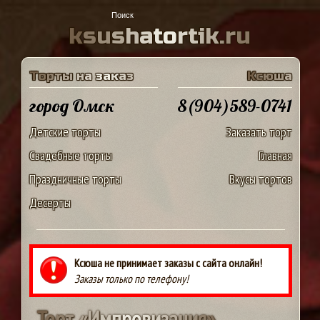
k
s
u
s
h
a
t
o
r
t
i
k
.
r
u
Т
о
р
т
ы
н
а
з
а
к
а
з
К
с
ю
ш
а
город Омск
8(904)589-0741
Детские торты
Заказать торт
Свадебные торты
Главная
Праздничные торты
Вкусы тортов
Десерты
Ксюша не принимает заказы с сайта онлайн!
Заказы только по телефону!
Т
о
р
т
«
И
м
п
р
о
в
и
з
а
ц
и
я
»