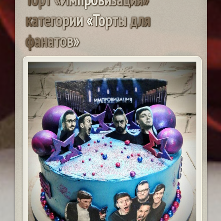
к
а
т
е
г
о
р
и
и
«
Т
о
р
т
ы
д
л
я
ф
а
н
а
т
о
в
»