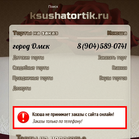
k
s
u
s
h
a
t
o
r
t
i
k
.
r
u
Т
о
р
т
ы
н
а
з
а
к
а
з
К
с
ю
ш
а
город Омск
8(904)589-0741
Детские торты
Заказать торт
Свадебные торты
Главная
Праздничные торты
Вкусы тортов
Десерты
Ксюша не принимает заказы с сайта онлайн!
Заказы только по телефону!
Т
о
р
т
ы
н
а
н
о
в
о
с
е
л
ь
е