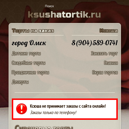
k
s
u
s
h
a
t
o
r
t
i
k
.
r
u
Т
о
р
т
ы
н
а
з
а
к
а
з
К
с
ю
ш
а
город Омск
8(904)589-0741
Детские торты
Заказать торт
Свадебные торты
Главная
Праздничные торты
Вкусы тортов
Десерты
Ксюша не принимает заказы с сайта онлайн!
Заказы только по телефону!
С
и
р
е
н
е
в
ы
е
т
о
р
т
ы